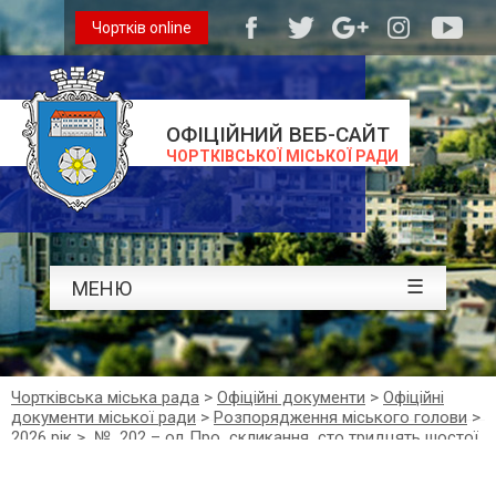
Чортків online
ОФІЦІЙНИЙ ВЕБ-САЙТ
ЧОРТКІВСЬКОЇ МІСЬКОЇ РАДИ
☰
МЕНЮ
Чортківська міська рада
>
Офіційні документи
>
Офіційні
документи міської ради
>
Розпорядження міського голови
>
2026 рік
>
№ 202 – од Про скликання сто тридцять шостої
позачергової сесії Чортківської міської ради VІІІ
скликання