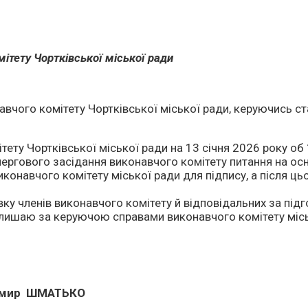
ітету Чортківської міської ради
онавчого комітету Чортківської міської ради, керуючись
ту Чортківської міської ради на 13 січня 2026 року об 11
ергового засідання виконавчого комітету питання на ос
иконавчого комітету міської ради для підпису, а після 
ку членів виконавчого комітету й відповідальних за підг
алишаю за керуючою справами виконавчого комітету м
 ШМАТЬКО