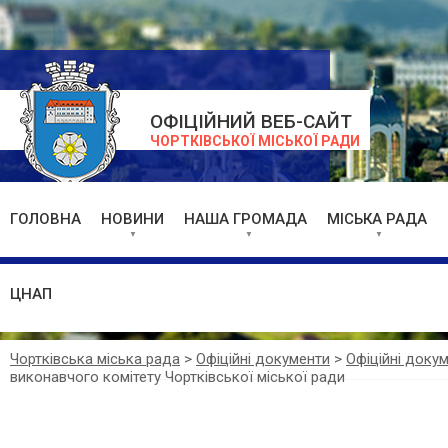
ОФІЦІЙНИЙ ВЕБ-САЙТ
ЧОРТКІВСЬКОЇ МІСЬКОЇ РАДИ
ГОЛОВНА
НОВИНИ
НАША ГРОМАДА
МІСЬКА РАДА
ЦНАП
Чортківська міська рада
>
Офіційні документи
>
Офіційні доку
виконавчого комітету Чортківської міської ради