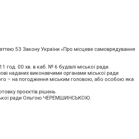
 статтею 53 Закону України «Про місцеве самоврядування
 год. 00 хв. в каб. № 6 будівлі міської ради.
нові наданих виконавчими органами міської ради
цього – на погодження міським головою, або особою яка
отовку проєктів рішень.
іської ради Ольгою ЧЕРЕМШИНСЬКОЮ.