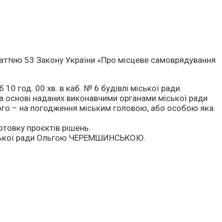
 статтею 53 Закону України «Про місцеве самоврядування
0 год. 00 хв. в каб. № 6 будівлі міської ради.
а основі наданих виконавчими органами міської ради
цього – на погодження міським головою, або особою яка
отовку проєктів рішень.
іської ради Ольгою ЧЕРЕМШИНСЬКОЮ.