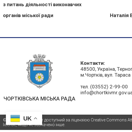
з питань діяльності виконавчих
органів міської ради Наталія ВО
Контакти:
48500, Україна, Терно
м.Чортків, вул. Тарас
тел. (03552) 2-99-00
info@chortkivmr.gov.u
ЧОРТКІВСЬКА МІСЬКА РАДА
UK
© 2021 Весь контент доступний за ліцензією Creative Commons Attri
license, якщо не зазначено інше.