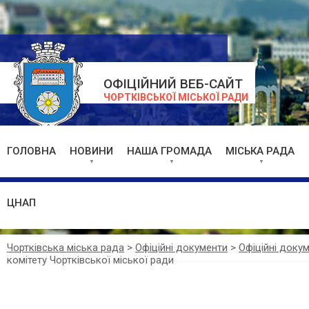
ОФІЦІЙНИЙ ВЕБ-САЙТ
ЧОРТКІВСЬКОЇ МІСЬКОЇ РАДИ
ГОЛОВНА
НОВИНИ
НАША ГРОМАДА
МІСЬКА РАДА
ЦНАП
Чортківська міська рада
>
Офіційні документи
>
Офіційні доку
комітету Чортківської міської ради