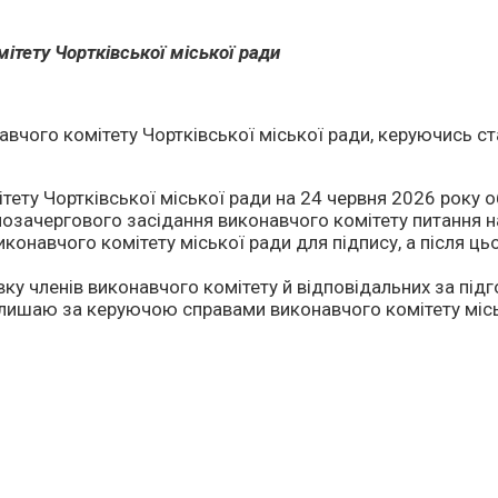
ітету Чортківської міської ради
онавчого комітету Чортківської міської ради, керуючись
ту Чортківської міської ради на 24 червня 2026 року об 1
озачергового засідання виконавчого комітету питання н
иконавчого комітету міської ради для підпису, а після 
ку членів виконавчого комітету й відповідальних за підг
алишаю за керуючою справами виконавчого комітету м