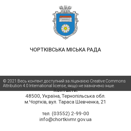
Ягільницька
ЧОРТКІВСЬКА МІСЬКА РАДА
© 2021 Весь контент доступний за ліцензією Creative Commons
Attribution 4.0 International license, якщо не зазначено інше.
Контакти:
48500, Україна, Тернопільська обл.
м.Чортків, вул. Тараса Шевченка, 21
тел. (03552) 2-99-00
info@chortkivmr.gov.ua