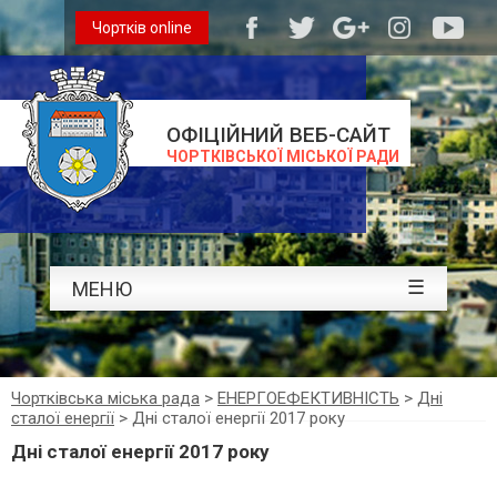
Чортків online
ОФІЦІЙНИЙ ВЕБ-САЙТ
ЧОРТКІВСЬКОЇ МІСЬКОЇ РАДИ
☰
МЕНЮ
Чортківська міська рада
>
ЕНЕРГОЕФЕКТИВНІСТЬ
>
Дні
сталої енергії
>
Дні сталої енергії 2017 року
Дні сталої енергії 2017 року