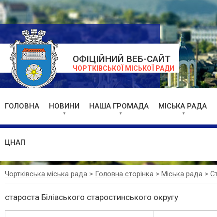
ОФІЦІЙНИЙ ВЕБ-САЙТ
ЧОРТКІВСЬКОЇ МІСЬКОЇ РАДИ
ГОЛОВНА
НОВИНИ
НАША ГРОМАДА
МІСЬКА РАДА
ЦНАП
Чортківська міська рада
>
Головна сторінка
>
Міська рада
>
С
староста Білівського старостинського округу