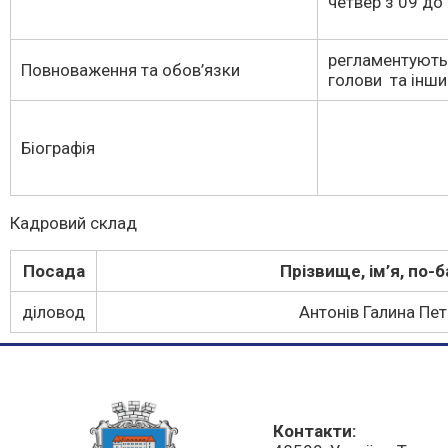
четвер з 09 до
регламентують
Повноваження та обов’язки
голови та інш
Біографія
Кадровий склад
Посада
Прізвище, ім’я, по-б
діловод
Антонів Галина Пет
Контакти: