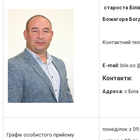
староста Біл
Божагора Бог
Контактний те
E-mail:
bile.so 
Контакти:
Адреса:
с.Біла
понеділок з 09
Графік особистого прийому