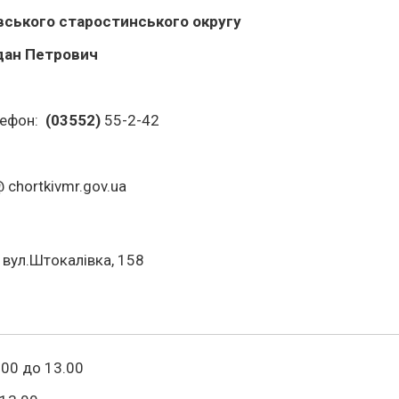
івського старостинського округу
дан Петрович
лефон:
(03552)
55-2-42
@ chortkivmr.gov.ua
 вул.Штокалівка, 158
.00 до 13.00