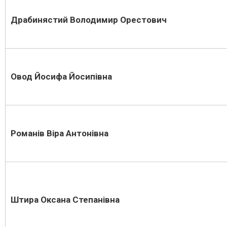
Драбинястий Володимир Орестович
Овод Йосифа Йосипівна
Романів Віра Антонівна
Штира Оксана Степанівна