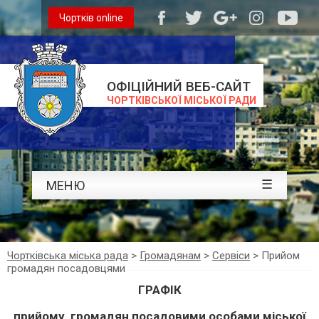
Чортків online
ОФІЦІЙНИЙ ВЕБ-САЙТ
ЧОРТКІВСЬКОЇ МІСЬКОЇ РАДИ
☰
МЕНЮ
Чортківська міська рада
>
Громадянам
>
Сервіси
>
Прийом
громадян посадовцями
ГРАФІК
прийому громадян посадовими особами міської