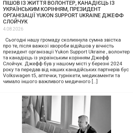
ПІШОВ ІЗ ЖИТТЯ ВОЛОНТЕР, КАНАДІЄЦЬ ІЗ
УКРАЇНСЬКИМ КОРІННЯМ, ПРЕЗИДЕНТ
ОРГАНІЗАЦІЇ YUKON SUPPORT UKRAINE ДЖЕФФ
СЛОЙЧУК
4.08.2026
Сьогодні нашу громаду сколихнула сумна звістка
про те, після важкої хвороби відійшов у вічність
президент організації Yukon Support Ukraine , волонтер
та канадієць із українським корінням Джефф
Слойчук. Джефф був у нашому місті у березні 2024
року та передав від наших канадійських партнерів бус
Volkswagen t5, аптечки, турнікети, медикаменти та
чимало іншого важливого медичного […]