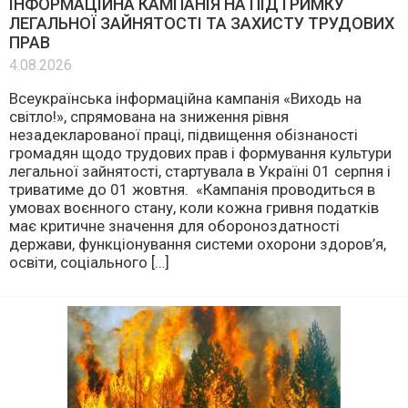
ІНФОРМАЦІЙНА КАМПАНІЯ НА ПІДТРИМКУ
ЛЕГАЛЬНОЇ ЗАЙНЯТОСТІ ТА ЗАХИСТУ ТРУДОВИХ
ПРАВ
4.08.2026
Всеукраїнська інформаційна кампанія «Виходь на
світло!», спрямована на зниження рівня
незадекларованої праці, підвищення обізнаності
громадян щодо трудових прав і формування культури
легальної зайнятості, стартувала в Україні 01 серпня і
триватиме до 01 жовтня. «Кампанія проводиться в
умовах воєнного стану, коли кожна гривня податків
має критичне значення для обороноздатності
держави, функціонування системи охорони здоров’я,
освіти, соціального […]