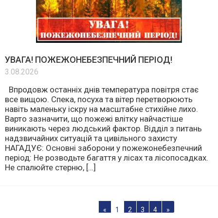
УВАГА! ПОЖЕЖОНЕБЕЗПЕЧНИЙ ПЕРІОД!
3.08.2026
Впродовж останніх днів температура повітря стає
все вищою. Спека, посуха та вітер перетворюють
навіть маленьку іскру на масштабне стихійне лихо.
Варто зазначити, що пожежі влітку найчастіше
виникають через людський фактор. Відділ з питань
надзвичайних ситуацій та цивільного захисту
НАГАДУЄ: Основні заборони у пожежонебезпечний
період: Не розводьте багаття у лісах та лісопосадках.
Не спалюйте стерню, […]
«
1
2
3
4
»