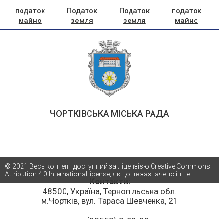
податок
Податок
Податок
податок
майно
земля
земля
майно
реєстр
реєстр
реєстр
реєстр
ЧОРТКІВСЬКА МІСЬКА РАДА
© 2021 Весь контент доступний за ліцензією Creative Commons
Attribution 4.0 International license, якщо не зазначено інше.
Контакти:
48500, Україна, Тернопільська обл.
м.Чортків, вул. Тараса Шевченка, 21