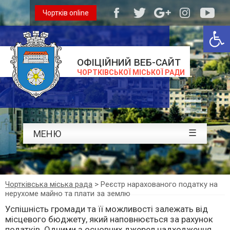
Чортків online
Відкри
ОФІЦІЙНИЙ ВЕБ-САЙТ
ЧОРТКІВСЬКОЇ МІСЬКОЇ РАДИ
☰
МЕНЮ
Чортківська міська рада
>
Реєстр нарахованого податку на
нерухоме майно та плати за землю
Успішність громади та її можливості залежать від
місцевого бюджету, який наповнюється за рахунок
податків. Одними з основних джерел надходження