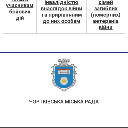
інвалідністю
сімей
учасникам
внаслідок війни
загиблих
бойових
та прирівняним
(померлих)
дій
до них особам
ветеранів
війни
ЧОРТКІВСЬКА МІСЬКА РАДА