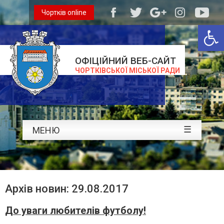
Чортків online
Відкри
ОФІЦІЙНИЙ ВЕБ-САЙТ
ЧОРТКІВСЬКОЇ МІСЬКОЇ РАДИ
☰
МЕНЮ
Архів новин: 29.08.2017
До уваги любителів футболу!