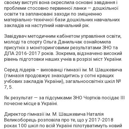
своєму виступі вона окреслила основні завдання і
проблеми стосовно первинної ланки — дошкільної
освіти та заплановані заходи по зміцненню
матеріально-технічної бази дошкільних навчальних
закладів на наступний навчальний рік.
Завідувач методичним кабінетом управління освіти,
молоді та спорту Ольга Данильчак ознайомила
присутніх з моніторинговими результатами ЗНО та
ДПА 2016-2017 років. Зокрема, відзначено високий
рівень підготовки наших учнів в розрізі міст України.
Серед лідерів – вихованці гімназії ім. М. Шашкевича
(гімназія продовжує знаходитись у сотні кращих
учбових закладів України), загальноосвітніх шкіл №
7, 5.
Як результат — за підсумками ЗНО Чортків посідає
III
почесне місце в Україні.
Директор гімназії ім. М. Шашкевича Наталія
Великоборець розповіла про те, що у 2017-2018
роках 100 шкіл по всій Україні пілотуватимуть новий