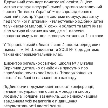
Державний стандарт початкової освіти. З цією
метою стартує всеукраїнський науково-методичний
проект “Інтелект України” – це впровадження в
освітній простір України системи пошуку, розвитку
педагогічної підтримки інтелектуально здібних дітей
та учнівської молоді. У кожній області та місті Києві
є по чотири пілотних школи, де з 1 вересня
працюватимуть по два експериментальних 1-х класи.
У Тернопільській області лише 4 школи, серед яких
гімназія ім. М. Шашкевича та ЗОШ № 7, де діятиме
такий експериментальний клас.
Директор загальноосвітньої школи № 7 Віталій
Скрипник детально ознайомив присутніх про
апробацію початкової освіти “Нова українська
школа” на базі їх навчального закладу.
Підбиваючи підсумки освітянської конференції,
начальник управління освіти, молоді та спорту
Людмила Поліщук зазначила, що найважливішим
завданням усіх педагогів є підвищення
результативності якості освіти.