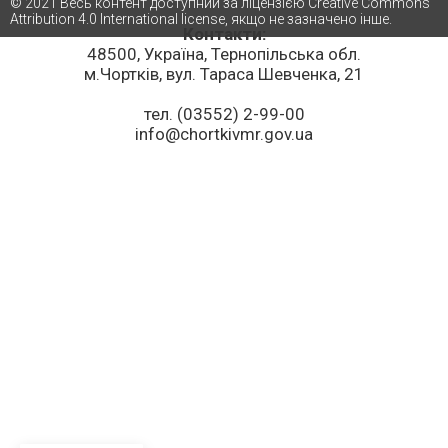
© 2021 Весь контент доступний за ліцензією Creative Commons
Attribution 4.0 International license, якщо не зазначено інше.
Контакти:
48500, Україна, Тернопільська обл.
м.Чортків, вул. Тараса Шевченка, 21
тел. (03552) 2-99-00
info@chortkivmr.gov.ua