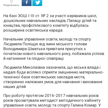
0
Поділились
На базі ЗОШ
I-III
ст. № 2 за участі керівників шкіл,
дошкільних навчальних закладів, Палацу дітей та
юнацтва, профспілкового комітету відбулась
розширена освітянська нарада.
Начальник управління освіти, молоді та спорту
Людмила Поліщук від імені міського голови
Володимира Шматька привітала присутніх з
початком нового навчального року, побажала успіхів
й натхнення та плідної співпраці.
Людмила Миколаївна зазначила, що міська влада і
надалі буде всіляко сприяти зміцненню матеріально-
технічної бази освітянських закладів міста,
створенню належних умов для навчання і виховання
наших дітей.
Про роботу протягом 2016-2017 навчальних років
років прозвітувала методист методичного кабінету
управління освіти, молоді та спорту Галина Комар. У