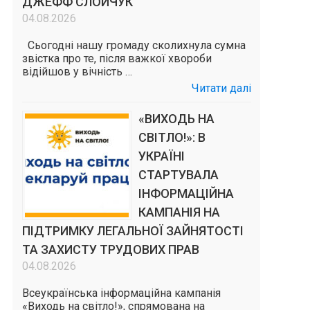
ДЖЕФФ СЛОЙЧУК
04.08.2026
Сьогодні нашу громаду сколихнула сумна
звістка про те, після важкої хвороби
відійшов у вічність …
Читати далі
«ВИХОДЬ НА
СВІТЛО!»: В
УКРАЇНІ
СТАРТУВАЛА
ІНФОРМАЦІЙНА
КАМПАНІЯ НА
ПІДТРИМКУ ЛЕГАЛЬНОЇ ЗАЙНЯТОСТІ
ТА ЗАХИСТУ ТРУДОВИХ ПРАВ
04.08.2026
Всеукраїнська інформаційна кампанія
«Виходь на світло!», спрямована на