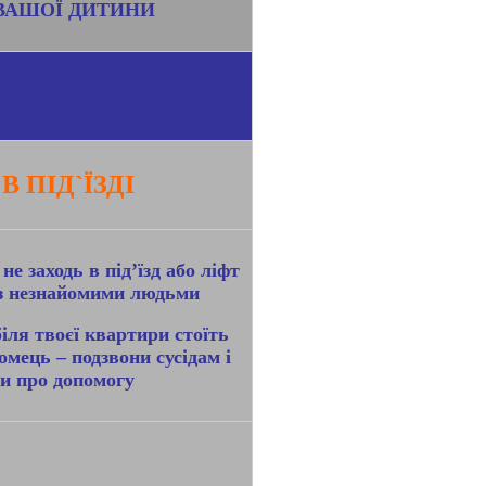
 ВАШОЇ ДИТИНИ
В ПІД`ЇЗДІ
не заходь в під’їзд або ліфт
з незнайомими людьми
іля твоєї квартири стоїть
омець – подзвони сусідам і
и про допомогу