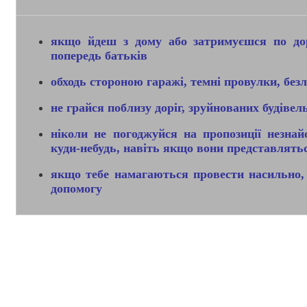
якщо йдеш з дому або затримуєшся по дор
попередь батьків
обходь стороною гаражі, темні провулки, без
не грайся поблизу доріг, зруйнованих будіве
ніколи не погоджуйся на пропозиції незна
куди-небудь, навіть якщо вони представлять
якщо тебе намагаються провести насильно,
допомогу