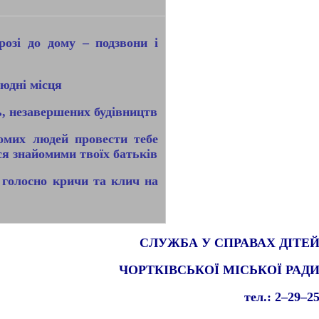
озі до дому – подзвони і
людні місця
ль, незавершених будівництв
йомих людей провести тебе
ся знайомими твоїх батьків
 голосно кричи та клич на
СЛУЖБА У СПРАВАХ ДІТЕ
ЧОРТКІВСЬКОЇ МІСЬКОЇ РАД
тел.: 2–29–2