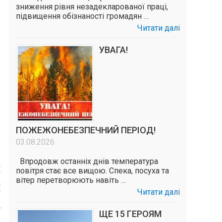
зниження рівня незадекларованої праці,
підвищення обізнаності громадян …
Читати далі
УВАГА!
ПОЖЕЖОНЕБЕЗПЕЧНИЙ ПЕРІОД!
03.08.2026
Впродовж останніх днів температура
Й
повітря стає все вищою. Спека, посуха та
вітер перетворюють навіть …
И
Читати далі
5
ЩЕ 15 ГЕРОЯМ