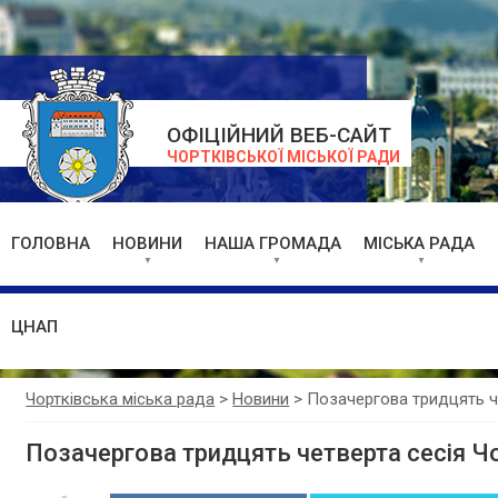
ОФІЦІЙНИЙ ВЕБ-САЙТ
ЧОРТКІВСЬКОЇ МІСЬКОЇ РАДИ
ГОЛОВНА
НОВИНИ
НАША ГРОМАДА
МІСЬКА РАДА
ЦНАП
Чортківська міська рада
>
Новини
>
Позачергова тридцять че
Позачергова тридцять четверта сесія Чо