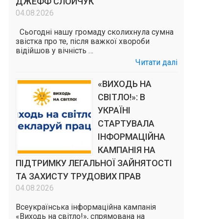
ДЖЕФФ СЛОЙЧУК
04.08.2026
Сьогодні нашу громаду сколихнула сумна
звістка про те, після важкої хвороби
відійшов у вічність …
Читати далі
«ВИХОДЬ НА
СВІТЛО!»: В
УКРАЇНІ
СТАРТУВАЛА
ІНФОРМАЦІЙНА
КАМПАНІЯ НА
ПІДТРИМКУ ЛЕГАЛЬНОЇ ЗАЙНЯТОСТІ
ТА ЗАХИСТУ ТРУДОВИХ ПРАВ
04.08.2026
Всеукраїнська інформаційна кампанія
«Виходь на світло!», спрямована на