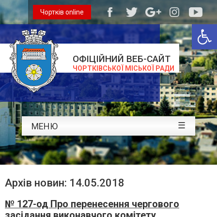
Чортків online
Відкри
ОФІЦІЙНИЙ ВЕБ-САЙТ
ЧОРТКІВСЬКОЇ МІСЬКОЇ РАДИ
☰
МЕНЮ
Архів новин: 14.05.2018
№ 127-од Про перенесення чергового
засідання виконавчого комітету