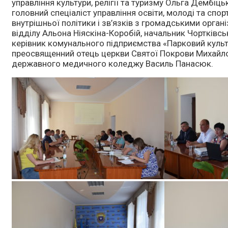
управління культури, релігії та туризму Ольга Дембіць
головний спеціаліст управління освіти, молоді та спор
внутрішньої політики і зв’язків з громадськими орга
відділу Альона Ніяскіна-Коробій, начальник Чортківс
керівник комунального підприємства «Парковий культ
преосвященний отець церкви Святої Покрови Михайло
державного медичного коледжу Василь Панасюк.