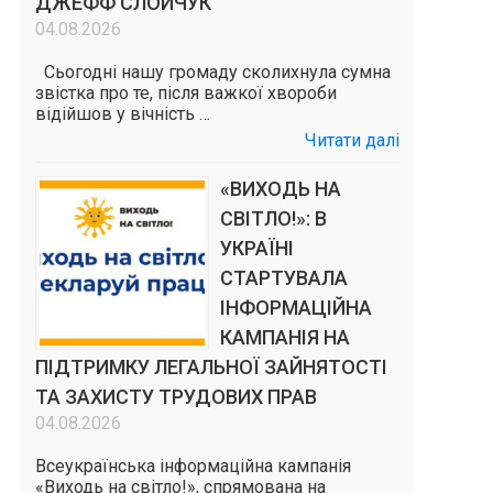
ДЖЕФФ СЛОЙЧУК
04.08.2026
Сьогодні нашу громаду сколихнула сумна
звістка про те, після важкої хвороби
відійшов у вічність …
Читати далі
«ВИХОДЬ НА
СВІТЛО!»: В
УКРАЇНІ
СТАРТУВАЛА
ІНФОРМАЦІЙНА
КАМПАНІЯ НА
ПІДТРИМКУ ЛЕГАЛЬНОЇ ЗАЙНЯТОСТІ
ТА ЗАХИСТУ ТРУДОВИХ ПРАВ
04.08.2026
Всеукраїнська інформаційна кампанія
«Виходь на світло!», спрямована на