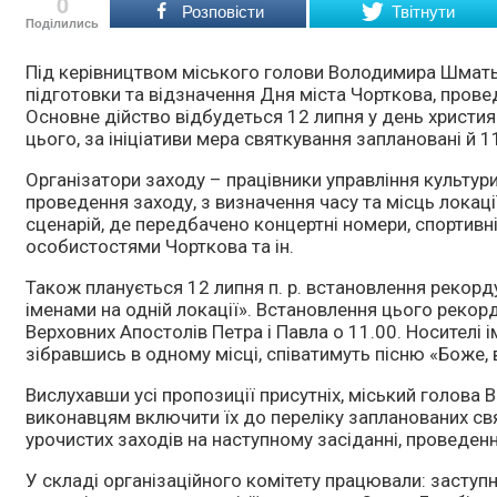
0
Розповісти
Твітнути
Поділились
Під керівництвом міського голови Володимира Шматьк
підготовки та відзначення Дня міста Чорткова, прове
Основне дійство відбудеться 12 липня у день христия
цього, за ініціативи мера святкування заплановані й 11
Організатори заходу – працівники управління культури,
проведення заходу, з визначення часу та місць лока
сценарій, де передбачено концертні номери, спортивні
особистостями Чорткова та ін.
Також планується 12 липня п. р. встановлення рекор
іменами на одній локації». Встановлення цього рекор
Верховних Апостолів Петра і Павла о 11.00. Носителі і
зібравшись в одному місці, співатимуть пісню «Боже, 
Вислухавши усі пропозиції присутніх, міський голов
виконавцям включити їх до переліку запланованих св
урочистих заходів на наступному засіданні, проведенн
У складі організаційного комітету працювали: заступ