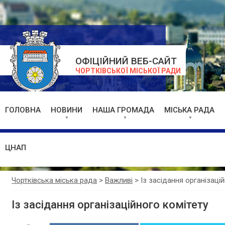
ОФІЦІЙНИЙ ВЕБ-САЙТ
ЧОРТКІВСЬКОЇ МІСЬКОЇ РАДИ
ГОЛОВНА
НОВИНИ
НАША ГРОМАДА
МІСЬКА РАДА
ЦНАП
Чортківська міська рада
>
Важливі
>
Із засідання організаці
Із засідання організаційного комітету