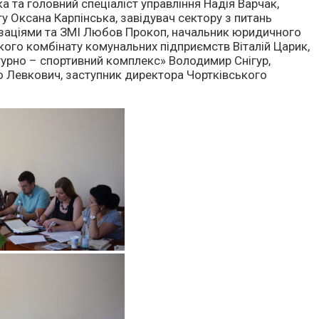
ка та головний спеціаліст управління Надія Варчак,
ту Оксана Карпінська, завідувач сектору з питань
нізаціями та ЗМІ Любов Прокоп, начальник юридичного
ького комбінату комунальних підприємств Віталій Царик,
урно – спортивний комплекс» Володимир Снігур,
 Левкович, заступник директора Чортківського