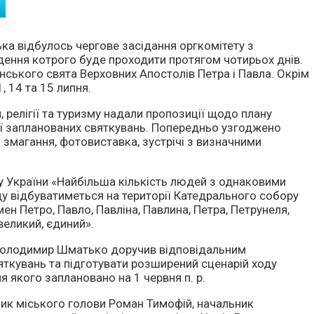
а відбулось чергове засідання оргкомітету з
дення котрого буде проходити протягом чотирьох днів.
нського свята Верховних Апостолів Петра і Павла. Окрім
, 14 та 15 липня.
 релігії та
туризму надали пропозиції щодо плану
ції запланованих святкувань. Попередньо узгоджено
 змагання, фотовиставка, зустрічі з визначними
ду України «Найбільша кількість людей з однаковими
ду відбуватиметься на території Катедрального собору
мен Петро, Павло, Павліна, Павлина, Петра, Петрунеля,
великий, єдиний».
а Володимир Шматько доручив відповідальним
яткувань та підготувати розширений сценарій ходу
я якого заплановано на 1 червня п. р.
ник міського голови Роман Тимофій, начальник