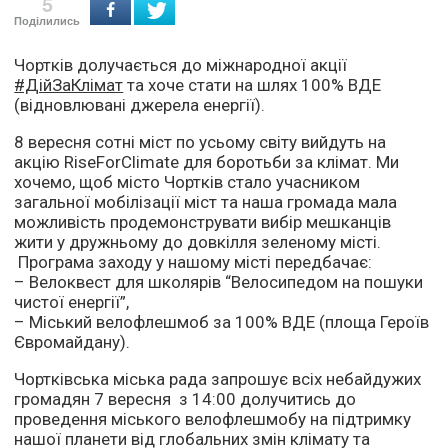
5
Поділились
Чортків долучається до міжнародної акції
#ДійЗаКлімат
та хоче стати на шлях 100% ВДЕ
(відновлювані джерела енергії).
8 вересня сотні міст по усьому світу вийдуть на
акцію RiseFor
Climate
для боротьби за клімат. Ми
хочемо, щоб місто Чортків стало учасником
загальної мобілізації міст
та наша громада мала
можливість продемонструвати вибір мешканців
жити у дружньому до довкілля зеленому місті.
Програма заходу у нашому місті передбачає:
– Велоквест для школярів “Велосипедом на пошуки
чистої енергії”,
– Міський велофлешмоб за 100% ВДЕ (площа Героїв
Євромайдану).
Чортківська міська рада запрошує всіх небайдужих
громадян 7 вересня з 14:00 долучитись до
проведення міського велофлешмобу на підтримку
нашої планети від глобальних змін клімату та