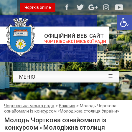
Чортків online
Відкри
ОФІЦІЙНИЙ ВЕБ-САЙТ
ЧОРТКІВСЬКОЇ МІСЬКОЇ РАДИ
☰
МЕНЮ
Чортківська міська рада
>
Важливі
>
Молодь Чорткова
ознайомили із конкурсом «Молодіжна столиця України»
Молодь Чорткова ознайомили із
конкурсом «Молодіжна столиця