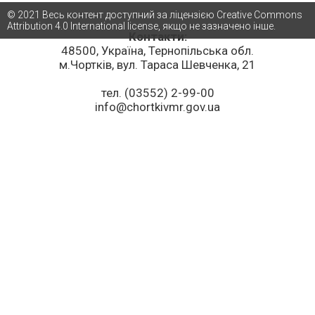
© 2021 Весь контент доступний за ліцензією Creative Commons
Attribution 4.0 International license, якщо не зазначено інше.
Контакти:
48500, Україна, Тернопільська обл.
м.Чортків, вул. Тараса Шевченка, 21
тел. (03552) 2-99-00
info@chortkivmr.gov.ua