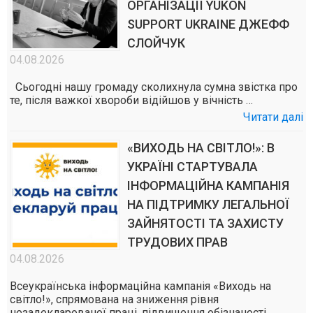
ОРГАНІЗАЦІЇ YUKON
SUPPORT UKRAINE ДЖЕФФ
СЛОЙЧУК
04.08.2026
Сьогодні нашу громаду сколихнула сумна звістка про
те, після важкої хвороби відійшов у вічність …
Читати далі
«ВИХОДЬ НА СВІТЛО!»: В
УКРАЇНІ СТАРТУВАЛА
ІНФОРМАЦІЙНА КАМПАНІЯ
НА ПІДТРИМКУ ЛЕГАЛЬНОЇ
ЗАЙНЯТОСТІ ТА ЗАХИСТУ
ТРУДОВИХ ПРАВ
04.08.2026
Всеукраїнська інформаційна кампанія «Виходь на
світло!», спрямована на зниження рівня
незадекларованої праці, підвищення обізнаності