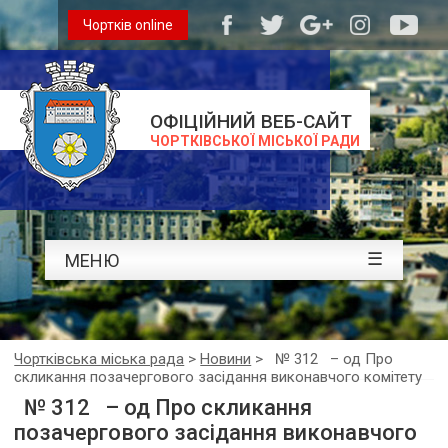
Чортків online
ОФІЦІЙНИЙ ВЕБ-САЙТ
ЧОРТКІВСЬКОЇ МІСЬКОЇ РАДИ
☰
МЕНЮ
Чортківська міська рада
>
Новини
>
№ 312 – од Про
скликання позачергового засідання виконавчого комітету
№ 312 – од Про скликання
позачергового засідання виконавчого