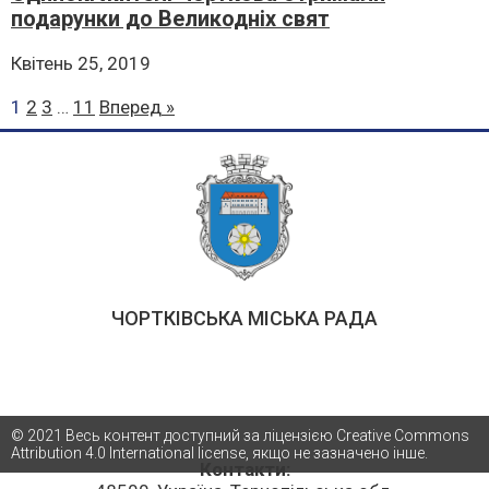
подарунки до Великодніх свят
Квітень 25, 2019
1
2
3
…
11
Вперед »
ЧОРТКІВСЬКА МІСЬКА РАДА
© 2021 Весь контент доступний за ліцензією Creative Commons
Attribution 4.0 International license, якщо не зазначено інше.
Контакти: