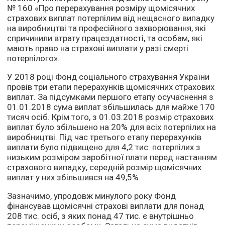
№ 160 «Про перерахування розміру щомісячних
страхових виплат потерпілим від нещасного випадку
на виробництві та професійного захворювання, які
спричинили втрату працездатності, та особам, які
мають право на страхові виплати у разі смерті
потерпілого».
У 2018 році Фонд соціального страхування України
провів три етапи перерахунків щомісячних страхових
виплат. За підсумками першого етапу осучаснення з
01.01.2018 сума виплат збільшилась для майже 170
тисяч осіб. Крім того, з 01.03.2018 розмір страхових
виплат було збільшено на 20% для всіх потерпілих на
виробництві. Під час третього етапу перерахунків
виплати було підвищено для 4,2 тис. потерпілих з
низьким розміром заробітної плати перед настанням
страхового випадку, середній розмір щомісячних
виплат у них збільшився на 49,5%.
Зазначимо, упродовж минулого року Фонд
фінансував щомісячні страхові виплати для понад
208 тис. осіб, з яких понад 47 тис. є внутрішньо