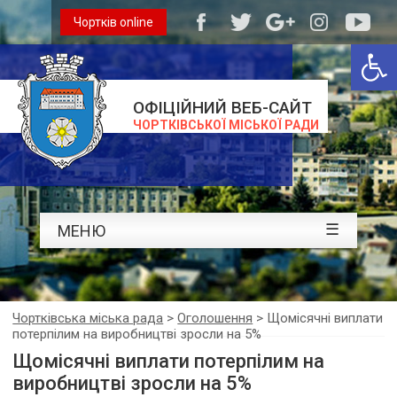
Чортків online
Відкри
ОФІЦІЙНИЙ ВЕБ-САЙТ
ЧОРТКІВСЬКОЇ МІСЬКОЇ РАДИ
☰
МЕНЮ
Чортківська міська рада
>
Оголошення
>
Щомісячні виплати
потерпілим на виробництві зросли на 5%
Щомісячні виплати потерпілим на
виробництві зросли на 5%