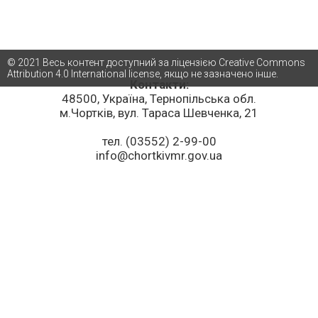
© 2021 Весь контент доступний за ліцензією Creative Commons
Attribution 4.0 International license, якщо не зазначено інше.
Контакти:
48500, Україна, Тернопільська обл.
м.Чортків, вул. Тараса Шевченка, 21
тел. (03552) 2-99-00
info@chortkivmr.gov.ua