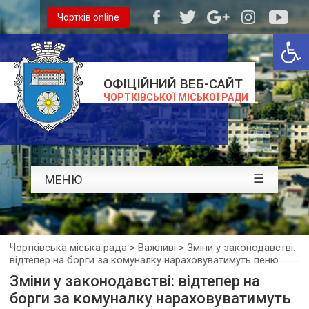
Чортків online
Відкри
ОФІЦІЙНИЙ ВЕБ-САЙТ
ЧОРТКІВСЬКОЇ МІСЬКОЇ РАДИ
☰
МЕНЮ
Чортківська міська рада
>
Важливі
>
Зміни у законодавстві:
відтепер на борги за комуналку нараховуватимуть пеню
Зміни у законодавстві: відтепер на
борги за комуналку нараховуватимуть