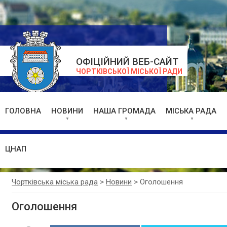
ОФІЦІЙНИЙ ВЕБ-САЙТ
ЧОРТКІВСЬКОЇ МІСЬКОЇ РАДИ
ГОЛОВНА
НОВИНИ
НАША ГРОМАДА
МІСЬКА РАДА
ЦНАП
Чортківська міська рада
>
Новини
>
Оголошення
Оголошення