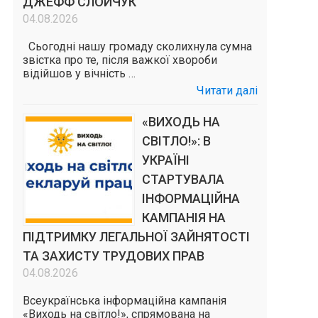
ДЖЕФФ СЛОЙЧУК
04.08.2026
Сьогодні нашу громаду сколихнула сумна
звістка про те, після важкої хвороби
відійшов у вічність …
Читати далі
«ВИХОДЬ НА
СВІТЛО!»: В
УКРАЇНІ
СТАРТУВАЛА
ІНФОРМАЦІЙНА
КАМПАНІЯ НА
ПІДТРИМКУ ЛЕГАЛЬНОЇ ЗАЙНЯТОСТІ
ТА ЗАХИСТУ ТРУДОВИХ ПРАВ
04.08.2026
Всеукраїнська інформаційна кампанія
«Виходь на світло!», спрямована на