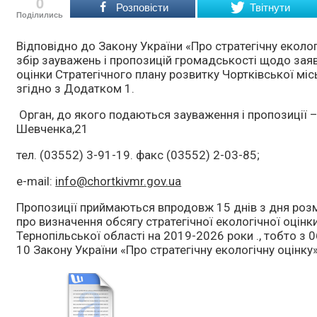
0
Розповісти
Твітнути
Поділились
Відповідно до Закону України «Про стратегічну еколог
збір зауважень і пропозицій громадськості щодо заяв
оцінки Стратегічного плану розвитку Чортківської мі
згідно з Додатком 1.
Орган, до якого подаються зауваження і пропозиції – 
Шевченка,21
тел. (03552) 3-91-19. факс (03552) 2-03-85;
e-mail:
info@chortkivmr.gov.ua
Пропозиції приймаються впродовж 15 днів з дня розм
про визначення обсягу стратегічної екологічної оцінк
Тернопільської області на 2019-2026 роки ., тобто з 0
10 Закону України «Про стратегічну екологічну оцінку