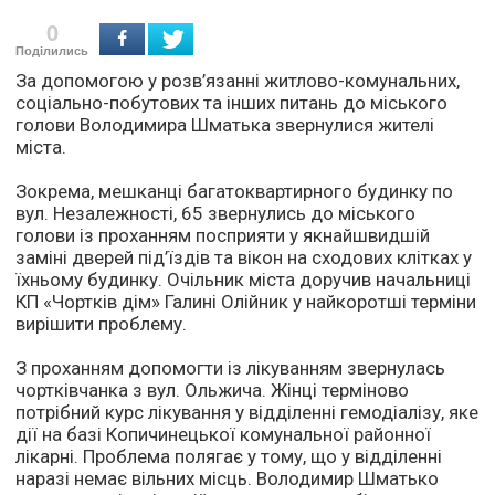
0
Поділились
За допомогою у розв’язанні житлово-комунальних,
соціально-побутових та інших питань до міського
голови Володимира Шматька звернулися жителі
міста.
Зокрема, мешканці багатоквартирного будинку по
вул. Незалежності, 65 звернулись до міського
голови із проханням посприяти у якнайшвидшій
заміні дверей під’їздів та вікон на сходових клітках у
їхньому будинку. Очільник міста доручив начальниці
КП «Чортків дім» Галині Олійник у найкоротші терміни
вирішити проблему.
З проханням допомогти із лікуванням звернулась
чортківчанка з вул. Ольжича. Жінці терміново
потрібний курс лікування у відділенні гемодіалізу, яке
дії на базі Копичинецької комунальної районної
лікарні. Проблема полягає у тому, що у відділенні
наразі немає вільних місць. Володимир Шматько