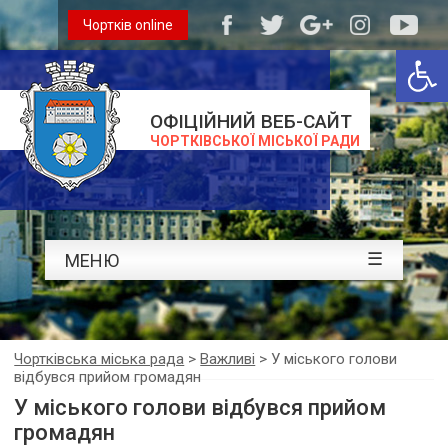
Чортків online
Відкри
ОФІЦІЙНИЙ ВЕБ-САЙТ
ЧОРТКІВСЬКОЇ МІСЬКОЇ РАДИ
☰
МЕНЮ
Чортківська міська рада
>
Важливі
>
У міського голови
відбувся прийом громадян
У міського голови відбувся прийом
громадян