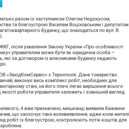
Шматько разом із заступником Олегом Недокусом,
ства та благоустрою Василем Воціховським і депутатом
агатоквартирного будинку, що знаходиться по вул. В.
Б.
ЖКГ, після ухвалення Закону України «Про особливості
инку» управителем може бути як юридична особа –
ь, які за договором із власниками будинку надають
ії.
ОВ «ЗахідКомСервіс» з Тернополя. Дане товариство
вичай, виконує весь комплекс робіт, необхідних для
нітарному стані, на його плечі лягає вирішення всього
 якості роботи управителя залежить і зовнішній вигляд
 Великого, 4 вже призначено, мешканці виявили бажання
ачив, що заохочує таке волевиявлення, адже коли жител
яд робіт із благоустрою, контролюють потік коштів для
 зроблене.