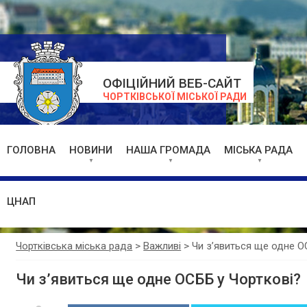
ОФІЦІЙНИЙ ВЕБ-САЙТ
ЧОРТКІВСЬКОЇ МІСЬКОЇ РАДИ
ГОЛОВНА
НОВИНИ
НАША ГРОМАДА
МІСЬКА РАДА
ЦНАП
Чортківська міська рада
>
Важливі
>
Чи з’явиться ще одне О
Чи з’явиться ще одне ОСББ у Чорткові?