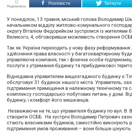
0
Розповісти
Твітнути
Поділились
У понеділок, 13 травня, міський голова Володимир 
начальником відділу житлово-комунального господар
округу Віталієм Федорейком зустрілися із жителями б
Великого, 4, обговоривши можливість створення ОСБ
Так як Україна переходить у нову фазу реформування 
здійснення права власності у багатоквартирному буд
управляюча компанія, так і фізична особа-підприємец
послуги з утримання будинку та прибудинкової територ
Віднедавна управителем вищезгаданого будинку є Тз
обслуговує 31 будинок нашого міста. Управитель, заз
підтримання приміщення в належному технічному та са
комплексу господарсько-побутових питань у домі. Від
будинку, і комфорт його мешканців.
Незважаючи на те, що управителя будинку по вул. В.
створити ОСББ. На зустрічі Володимир Петрович зазн
стають власниками будинків, самостійно виконують р
підтримання умов проживання – вони більше цінують