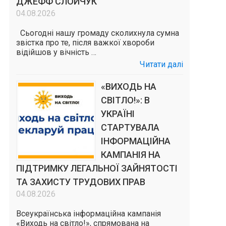
ДЖЕФФ СЛОЙЧУК
04.08.2026
Сьогодні нашу громаду сколихнула сумна
звістка про те, після важкої хвороби
відійшов у вічність …
Читати далі
«ВИХОДЬ НА
СВІТЛО!»: В
УКРАЇНІ
СТАРТУВАЛА
ІНФОРМАЦІЙНА
КАМПАНІЯ НА
ПІДТРИМКУ ЛЕГАЛЬНОЇ ЗАЙНЯТОСТІ
ТА ЗАХИСТУ ТРУДОВИХ ПРАВ
04.08.2026
Всеукраїнська інформаційна кампанія
«Виходь на світло!», спрямована на