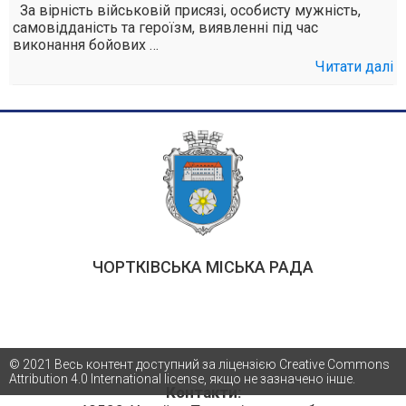
За вірність військовій присязі, особисту мужність,
самовідданість та героїзм, виявленні під час
виконання бойових …
Читати далі
ЧОРТКІВСЬКА МІСЬКА РАДА
© 2021 Весь контент доступний за ліцензією Creative Commons
Attribution 4.0 International license, якщо не зазначено інше.
Контакти: