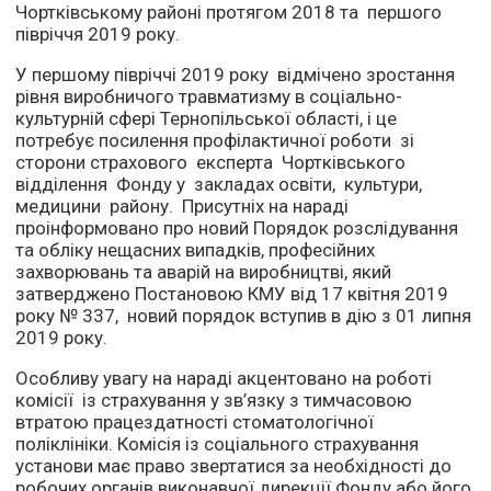
Чортківському районі протягом 2018 та першого
півріччя 2019 року.
У першому півріччі 2019 року відмічено зростання
рівня виробничого травматизму в соціально-
культурній сфері Тернопільської області, і це
потребує посилення профілактичної роботи зі
сторони страхового експерта Чортківського
відділення Фонду у закладах освіти, культури,
медицини району. Присутніх на нараді
проінформовано про новий Порядок розслідування
та обліку нещасних випадків, професійних
захворювань та аварій на виробництві, який
затверджено Постановою КМУ від 17 квітня 2019
року № 337, новий порядок вступив в дію з 01 липня
2019 року.
Особливу увагу на нараді акцентовано на роботі
комісії із страхування у зв’язку з тимчасовою
втратою працездатності стоматологічної
поліклініки. Комісія із соціального страхування
установи має право звертатися за необхідності до
робочих органів виконавчої дирекції Фонду або його