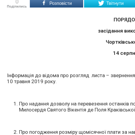
0
Розповісти
Твітнути
Поділились
ПОРЯДО
засідання вик
Чортківсько
14 серпн
Інформація до відома про розгляд листа – звернення 
10 травня 2019 року.
Про надання дозволу на перевезення останків 
Милосердя Святого Вікентія де Поля Краківської 
Про погодження розміру щомісячної плати за нав