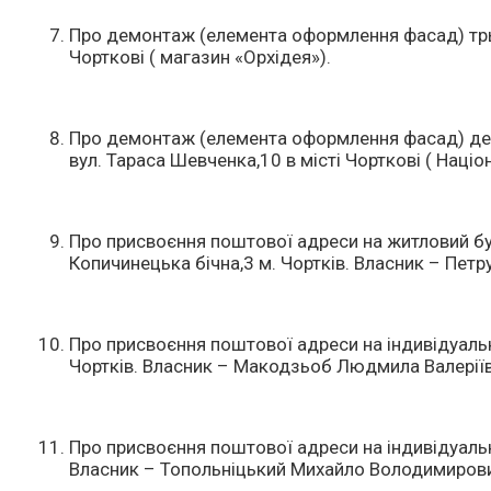
Про демонтаж (елемента оформлення фасад) трьо
Чорткові ( магазин «Орхідея»).
Про демонтаж (елемента оформлення фасад) деко
вул. Тараса Шевченка,10 в місті Чорткові ( Націо
Про присвоєння поштової адреси на житловий буд
Копичинецька бічна,3 м. Чортків. Власник – Пет
Про присвоєння поштової адреси на індивідуальн
Чортків. Власник – Макодзьоб Людмила Валеріїв
Про присвоєння поштової адреси на індивідуальн
Власник – Топольніцький Михайло Володимиров