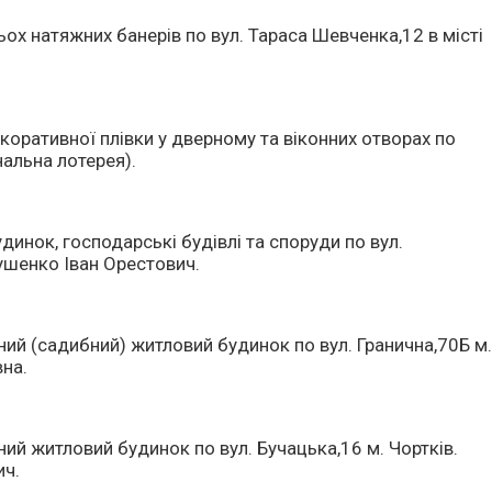
х натяжних банерів по вул. Тараса Шевченка,12 в місті
ративної плівки у дверному та віконних отворах по
нальна лотерея).
инок, господарські будівлі та споруди по вул.
рушенко Іван Орестович.
ий (садибний) житловий будинок по вул. Гранична,70Б м
на.
ий житловий будинок по вул. Бучацька,16 м. Чортків.
ич.