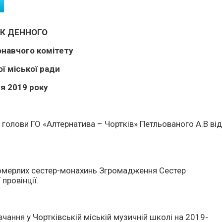
К ДЕННОГО
онавчого комітету
ї міської ради
я 2019 року
голови ГО «Алтернатива – Чортків» Петльованого А.В ві
померлих сестер-монахинь Згромадження Сестер
провінції.
чання у Чортківській міській музичній школі на 2019-