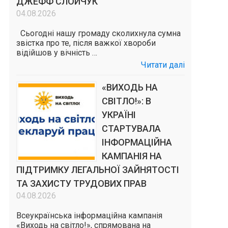
ДЖЕФФ СЛОЙЧУК
04.08.2026
Сьогодні нашу громаду сколихнула сумна
звістка про те, після важкої хвороби
відійшов у вічність …
Читати далі
«ВИХОДЬ НА
СВІТЛО!»: В
УКРАЇНІ
СТАРТУВАЛА
ІНФОРМАЦІЙНА
КАМПАНІЯ НА
ПІДТРИМКУ ЛЕГАЛЬНОЇ ЗАЙНЯТОСТІ
ТА ЗАХИСТУ ТРУДОВИХ ПРАВ
04.08.2026
Всеукраїнська інформаційна кампанія
«Виходь на світло!», спрямована на