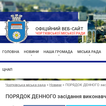
ОФІЦІЙНИЙ ВЕБ-САЙТ
ЧОРТКІВСЬКОЇ МІСЬКОЇ РАДИ
ГОЛОВНА
НОВИНИ
НАША ГРОМАДА
МІСЬКА РАДА
ЦНАП
Чортківська міська рада
>
Новини
>
ПОРЯДОК ДЕННОГО засід
ПОРЯДОК ДЕННОГО засідання виконавч