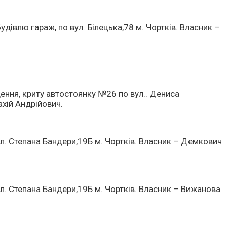
дівлю гараж, по вул. Білецька,78 м. Чортків. Власник –
ення, криту автостоянку №26 по вул.. Дениса
ахій Андрійович.
л. Степана Бандери,19Б м. Чортків. Власник – Демкович
л. Степана Бандери,19Б м. Чортків. Власник – Вижанова