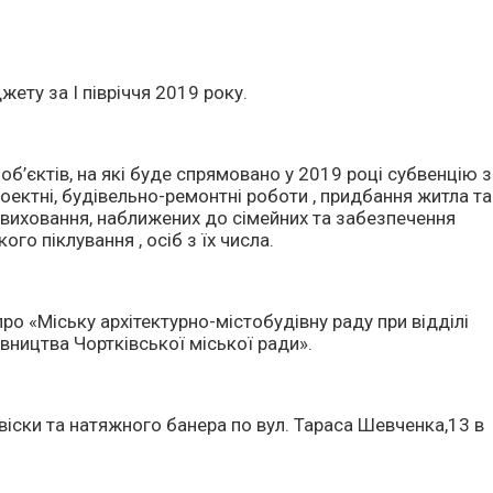
ету за І півріччя 2019 року.
об’єктів, на які буде спрямовано у 2019 році субвенцію з
ктні, будівельно-ремонтні роботи , придбання житла та
 виховання, наближених до сімейних та забезпечення
ого піклування , осіб з їх числа.
о «Міську архітектурно-містобудівну раду при відділі
івництва Чортківської міської ради».
ски та натяжного банера по вул. Тараса Шевченка,13 в