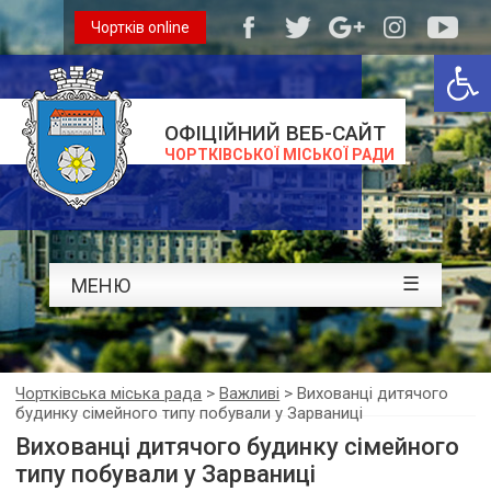
Чортків online
Відкри
ОФІЦІЙНИЙ ВЕБ-САЙТ
ЧОРТКІВСЬКОЇ МІСЬКОЇ РАДИ
☰
МЕНЮ
Чортківська міська рада
>
Важливі
>
Вихованці дитячого
будинку сімейного типу побували у Зарваниці
Вихованці дитячого будинку сімейного
типу побували у Зарваниці