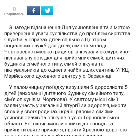
0
Поділились
З нагоди відзначення Дня усиновлення та з метою
привернення уваги суспільства до проблем сирітства
Служба у справах дітей спільно з Центром
соціальних служб для дітей, сім’ї та молоді
Чортківської міської ради організували екскурсійно-
пізнавальну поїздку для прийомних сімей, дитячих
будинків сімейного типу, сімей опікунів та
піклувальників до однієї з найбільших святинь УГКЦ
Марійського духовного центру у с. Зарваниці.
У паломницьку поїздку вирушили 5 дорослих та 5
дітей (вихованці дитячого будинку сімейного типу,
сім’я опікунів м. Чорткова). У святому місці сім’ї
взяли участь у загальній літургії за здоров’я, мир та
спокій у своїх родинах і країні разом з сім’ями
усиновлювачів та опікунів з усієї Тернопільської
області. Всі охочі змогли прийти до сповіді та
прийняти святе причастя, пройти Хресною дорогою
та відвідати унікальний комплекс споруд