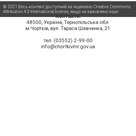
© 2021 Весь контент доступний за ліцензією Creative Commons
Attribution 4.0 International license, якщо не зазначено інше.
Контакти:
48500, Україна, Тернопільська обл.
м.Чортків, вул. Тараса Шевченка, 21
тел. (03552) 2-99-00
info@chortkivmr.gov.ua