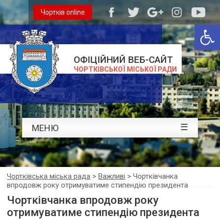
Чортків online
Відкри
ОФІЦІЙНИЙ ВЕБ-САЙТ
ЧОРТКІВСЬКОЇ МІСЬКОЇ РАДИ
☰
МЕНЮ
Чортківська міська рада
>
Важливі
>
Чортківчанка
впродовж року отримуватиме стипендію президента
Чортківчанка впродовж року
отримуватиме стипендію президента