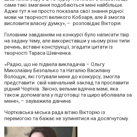
саме такі змагання подобаються мені найбільше.
Адже тут я не просто показала свої знання рідної
мови чи творчості великого Кобзаря, але й змогла
висловити власну думку», – розповідає Вікторія.
Головним завданням на конкурсі було написати твір
на задану тему, але використавши у ньому різні типи
речень, вставні конструкції, згадати цитати із
творчості Тараса Шевченка.
«Радію, що не підвела викладачів – Ольгу
Миколаївну Безпалько та Наталію Василівну
Волощук, які готували мене до конкурсу, змогла
представити свій навчальний заклад та прославити
рідний Чортків. Звісно, вельми вдячна мамі, яка
також допомагала у підготовці та щиро вболівала за
мене», – зауважила дівчина.
Чортківська міська рада вітаю Вікторію із
перемогою та бажає не зупинятися на досягнутому.