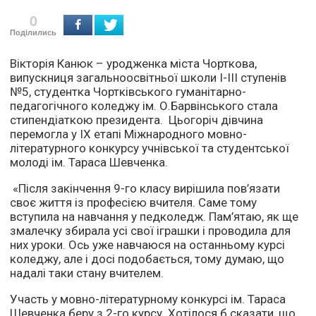
0
Поділились
Вікторія Канюк – уродженка міста Чорткова,
випускниця загальноосвітньої школи І-ІІІ ступенів
№5, студентка Чортківського гуманітарно-
педагогічного коледжу ім. О.Барвінського стала
стипендіаткою президента. Цьогоріч дівчина
перемогла у ІХ етапі Міжнародного мовно-
літературного конкурсу учнівської та студентської
молоді ім. Тараса Шевченка.
«Після закінчення 9-го класу вирішила пов’язати
своє життя із професією вчителя. Саме тому
вступила на навчання у педколедж. Пам’ятаю, як ще
змалечку збирала усі свої іграшки і проводила для
них уроки. Ось уже навчаюся на останньому курсі
коледжу, але і досі подобається, тому думаю, що
надалі таки стану вчителем.
Участь у мовно-літературному конкурсі ім. Тараса
Шевченка беру з 2-го курсу. Хотілося б сказати, що