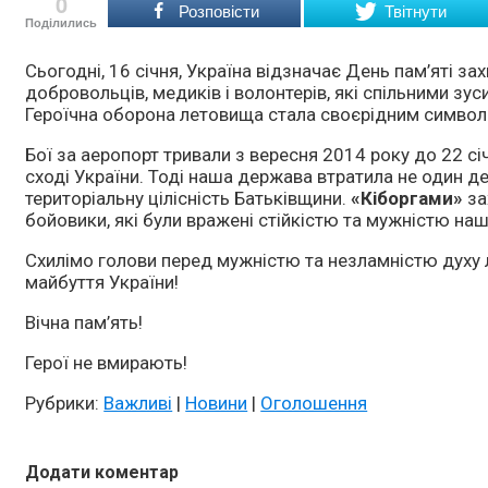
0
Розповісти
Твітнути
Поділились
Сьогодні, 16 січня, Україна відзначає День пам’яті з
добровольців, медиків і волонтерів, які спільними зу
Героїчна оборона летовища стала своєрідним символо
Бої за аеропорт тривали з вересня 2014 року до 22 січ
сході України. Тоді наша держава втратила не один де
територіальну цілісність Батьківщини.
«
Кіборгами
»
за
бойовики, які були вражені стійкістю та мужністю наш
Схилімо голови перед мужністю та незламністю духу л
майбуття України!
Вічна пам’ять!
Герої не вмирають!
Рубрики:
Важливі
|
Новини
|
Оголошення
Додати коментар