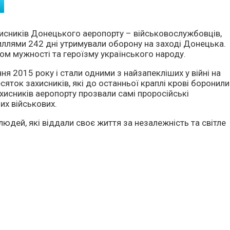
ахисників Донецького аеропорту – військовослужбовців,
силлями 242 дні утримували оборону на заході Донецька.
м мужності та героїзму українського народу.
ня 2015 року і стали одними з найзапекліших у війні на
сяток захисників, які до останньої краплі крові боронили
хисників аеропорту прозвали самі проросійські
их військових.
юдей, які віддали своє життя за незалежність та світле