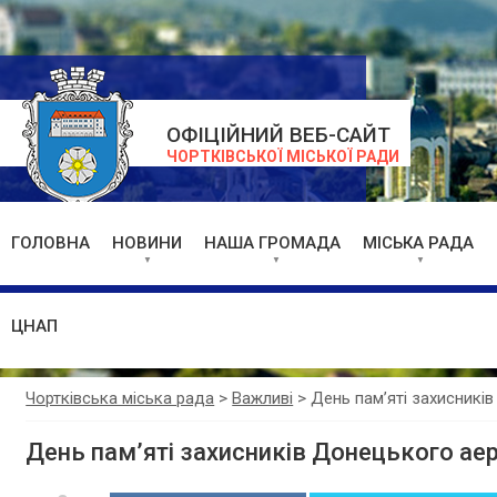
ОФІЦІЙНИЙ ВЕБ-САЙТ
ЧОРТКІВСЬКОЇ МІСЬКОЇ РАДИ
ГОЛОВНА
НОВИНИ
НАША ГРОМАДА
МІСЬКА РАДА
ЦНАП
Чортківська міська рада
>
Важливі
>
День пам’яті захисникі
День пам’яті захисників Донецького ае