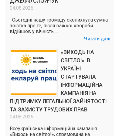
ДЖЕФФ СЛОЙЧУК
04.08.2026
Сьогодні нашу громаду сколихнула сумна
звістка про те, після важкої хвороби
відійшов у вічність …
Читати далі
«ВИХОДЬ НА
СВІТЛО!»: В
УКРАЇНІ
СТАРТУВАЛА
ІНФОРМАЦІЙНА
КАМПАНІЯ НА
ПІДТРИМКУ ЛЕГАЛЬНОЇ ЗАЙНЯТОСТІ
ТА ЗАХИСТУ ТРУДОВИХ ПРАВ
04.08.2026
Всеукраїнська інформаційна кампанія
«Виходь на світло!», спрямована на