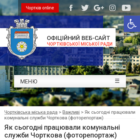
Чортків online
Відкри
ОФІЦІЙНИЙ ВЕБ-САЙТ
ЧОРТКІВСЬКОЇ МІСЬКОЇ РАДИ
☰
МЕНЮ
Чортківська міська рада
>
Важливі
>
Як сьогодні працювали
комунальні служби Чорткова (фоторепортаж)
Як сьогодні працювали комунальні
служби Чорткова (фоторепортаж)