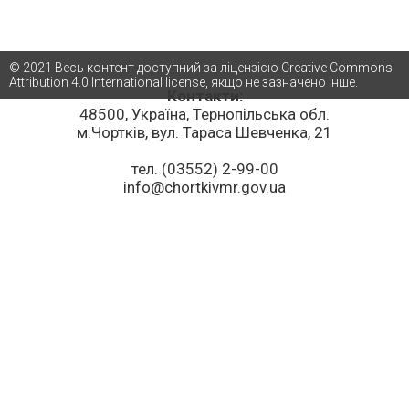
© 2021 Весь контент доступний за ліцензією Creative Commons
Attribution 4.0 International license, якщо не зазначено інше.
Контакти:
48500, Україна, Тернопільська обл.
м.Чортків, вул. Тараса Шевченка, 21
тел. (03552) 2-99-00
info@chortkivmr.gov.ua