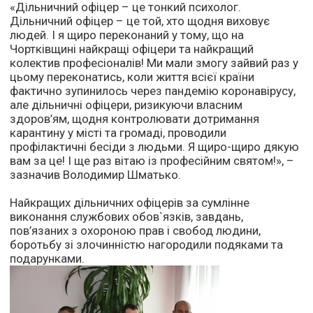
«Дільничний офіцер – це тонкий психолог.
Дільничний офіцер – це той, хто щодня виховує
людей. І я щиро переконаний у тому, що на
Чортківщині найкращі офіцери та найкращий
колектив професіоналів! Ми мали змогу зайвий раз у
цьому переконатись, коли життя всієї країни
фактично зупинилось через пандемію коронавірусу,
але дільничні офіцери, ризикуючи власним
здоров’ям, щодня контролювати дотримання
карантину у місті та громаді, проводили
профілактичні бесіди з людьми. Я щиро-щиро дякую
вам за це! І ще раз вітаю із професійним святом!», –
зазначив Володимир Шматько.
Найкращих дільничних офіцерів за сумлінне
виконання службових обов`язків, завдань,
пов’язаних з охороною прав і свобод людини,
боротьбу зі злочинністю нагородили подяками та
подарунками.