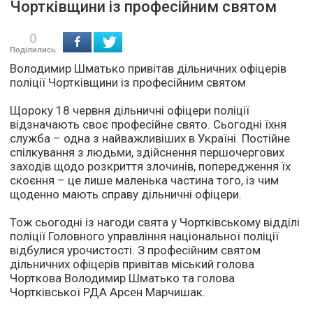
Чортківщини із професійним святом
0
Поділились
Володимир Шматько привітав дільничних офіцерів
поліції Чортківщини із професійним святом
Щороку 18 червня дільничні офіцери поліції
відзначають своє професійне свято. Сьогодні їхня
служба – одна з найважливіших в Україні. Постійне
спілкування з людьми, здійснення першочергових
заходів щодо розкриття злочинів, попередження їх
скоєння – це лише маленька частина того, із чим
щоденно мають справу дільничні офіцери.
Тож сьогодні із нагоди свята у Чортківському відділі
поліції Головного управління національної поліції
відбулися урочистості. З професійним святом
дільничних офіцерів привітав міський голова
Чорткова Володимир Шматько та голова
Чортківської РДА Арсен Марчишак.