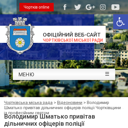
Чортків online
Відкри
ОФІЦІЙНИЙ ВЕБ-САЙТ
ЧОРТКІВСЬКОЇ МІСЬКОЇ РАДИ
☰
МЕНЮ
Чортківська міська рада
>
Відеоновини
>
Володимир
Шматько привітав дільничних офіцерів поліції Чортківщини
із професійним святом
Володимир Шматько привітав
дільничних офіцерів поліції