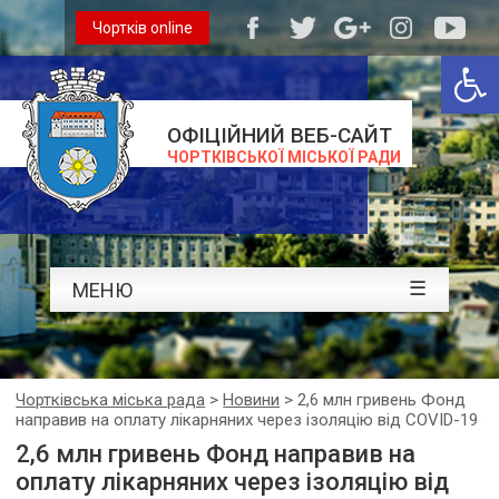
Чортків online
Відкри
ОФІЦІЙНИЙ ВЕБ-САЙТ
ЧОРТКІВСЬКОЇ МІСЬКОЇ РАДИ
☰
МЕНЮ
Чортківська міська рада
>
Новини
>
2,6 млн гривень Фонд
направив на оплату лікарняних через ізоляцію від COVID-19
2,6 млн гривень Фонд направив на
оплату лікарняних через ізоляцію від