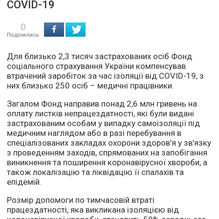
COVID-19
0
Поділились
Для близько 2,3 тисяч застрахованих осіб Фонд
соціального страхування України компенсував
втрачений заробіток за час ізоляції від COVID-19, з
них близько 250 осіб – медичні працівники.
Загалом Фонд направив понад 2,6 млн гривень на
оплату листків непрацездатності, які були видані
застрахованим особам у випадку самоізоляції під
медичним наглядом або в разі перебування в
спеціалізованих закладах охорони здоров’я у зв’язку
з проведенням заходів, спрямованих на запобігання
виникнення та поширення коронавірусної хвороби, а
також локалізацію та ліквідацію її спалахів та
епідемій.
Розмір допомоги по тимчасовій втраті
працездатності, яка викликана ізоляцією від