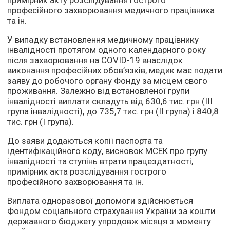
примірник акту розслідування гострого
професійного захворювання медичного працівника
та ін.
У випадку встановлення медичному працівнику
інвалідності протягом одного календарного року
після захворювання на COVID-19 внаслідок
виконання професійних обов’язків, медик має подати
заяву до робочого органу Фонду за місцем свого
проживання. Залежно від встановленої групи
інвалідності виплати складуть від 630,6 тис. грн (ІІІ
група інвалідності), до 735,7 тис. грн (ІІ група) і 840,8
тис. грн (І група).
До заяви додаються копії паспорта та
ідентифікаційного коду, висновок МСЕК про групу
інвалідності та ступінь втрати працездатності,
примірник акта розслідування гострого
професійного захворювання та ін.
Виплата одноразової допомоги здійснюється
Фондом соціального страхування України за кошти
державного бюджету упродовж місяця з моменту