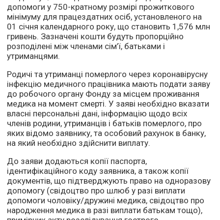
допомоги у 750-кратному розмірі прожиткового
мінімуму для працездатних осіб, установленого на
01 січня календарного року, що становить 1,576 млн
гривень. Зазначені кошти будуть пропорційно
розподілені між членами сім’ї, батьками і
утриманцями.
Родичі та утриманці померлого через коронавірусну
інфекцію медичного працівника мають подати заяву
до робочого органу Фонду за місцем проживання
медика на момент смерті. У заяві необхідно вказати
власні персональні дані, інформацію щодо всіх
членів родини, утриманців і батьків померлого, про
яких відомо заявнику, та особовий рахунок в банку,
на який необхідно здійснити виплату.
До заяви додаються копії паспорта,
ідентифікаційного коду заявника, а також копії
документів, що підтверджують право на одноразову
допомогу (свідоцтво про шлюб у разі виплати
допомоги чоловіку/дружині медика, свідоцтво про
народження медика в разі виплати батькам тощо),