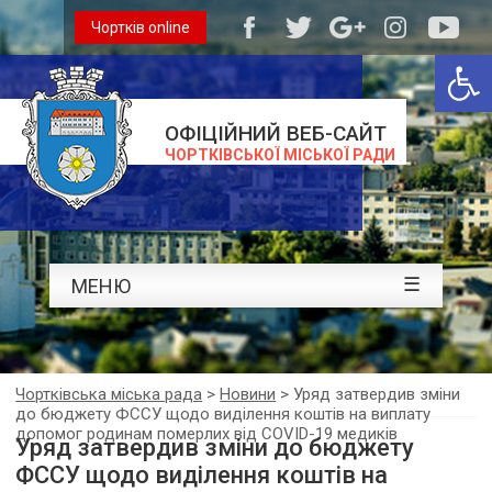
Чортків online
Відкри
ОФІЦІЙНИЙ ВЕБ-САЙТ
ЧОРТКІВСЬКОЇ МІСЬКОЇ РАДИ
☰
МЕНЮ
Чортківська міська рада
>
Новини
>
Уряд затвердив зміни
до бюджету ФССУ щодо виділення коштів на виплату
допомог родинам померлих від COVID-19 медиків
Уряд затвердив зміни до бюджету
ФССУ щодо виділення коштів на