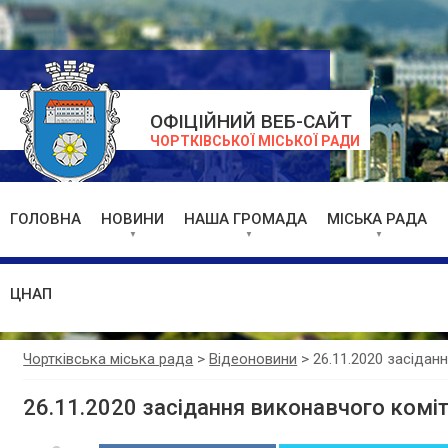
ОФІЦІЙНИЙ ВЕБ-САЙТ
ЧОРТКІВСЬКОЇ МІСЬКОЇ РАДИ
ГОЛОВНА
НОВИНИ
НАША ГРОМАДА
МІСЬКА РАДА
ЦНАП
Чортківська міська рада
>
Відеоновини
>
26.11.2020 засідан
26.11.2020 засідання виконавчого комі