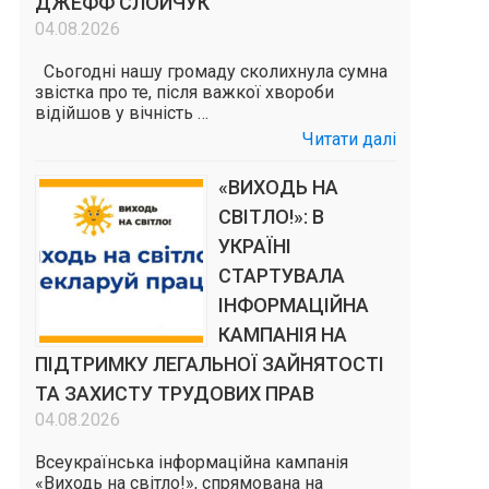
ДЖЕФФ СЛОЙЧУК
04.08.2026
Сьогодні нашу громаду сколихнула сумна
звістка про те, після важкої хвороби
відійшов у вічність …
Читати далі
«ВИХОДЬ НА
СВІТЛО!»: В
УКРАЇНІ
СТАРТУВАЛА
ІНФОРМАЦІЙНА
КАМПАНІЯ НА
ПІДТРИМКУ ЛЕГАЛЬНОЇ ЗАЙНЯТОСТІ
ТА ЗАХИСТУ ТРУДОВИХ ПРАВ
04.08.2026
Всеукраїнська інформаційна кампанія
«Виходь на світло!», спрямована на