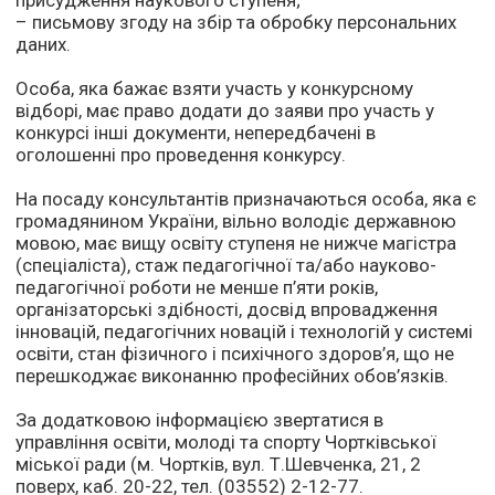
присудження наукового ступеня;
– письмову згоду на збір та обробку персональних
даних.
Особа, яка бажає взяти участь у конкурсному
відборі, має право додати до заяви про участь у
конкурсі інші документи, непередбачені в
оголошенні про проведення конкурсу.
На посаду консультантів призначаються особа, яка є
громадянином України, вільно володіє державною
мовою, має вищу освіту ступеня не нижче магістра
(спеціаліста), стаж педагогічної та/або науково-
педагогічної роботи не менше п’яти років,
організаторські здібності, досвід впровадження
інновацій, педагогічних новацій і технологій у системі
освіти, стан фізичного і психічного здоров’я, що не
перешкоджає виконанню професійних обов’язків.
За додатковою інформацією звертатися в
управління освіти, молоді та спорту Чортківської
міської ради (м. Чортків, вул. Т.Шевченка, 21, 2
поверх, каб. 20-22, тел. (03552) 2-12-77.