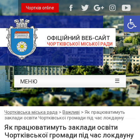
Чортків online
Відкри
ОФІЦІЙНИЙ ВЕБ-САЙТ
ЧОРТКІВСЬКОЇ МІСЬКОЇ РАДИ
☰
МЕНЮ
Чортківська міська рада
>
Важливі
>
Як працюватимуть
заклади освіти Чортківської громади під час локдауну
Як працюватимуть заклади освіти
Чортківської громади під час локдауну