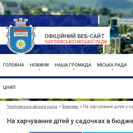
ОФІЦІЙНИЙ ВЕБ-САЙТ
ЧОРТКІВСЬКОЇ МІСЬКОЇ РАДИ
ГОЛОВНА
НОВИНИ
НАША ГРОМАДА
МІСЬКА РАДА
ЦНАП
Чортківська міська рада
>
Важливі
>
На харчування дітей у 
На харчування дітей у садочках в бюдже