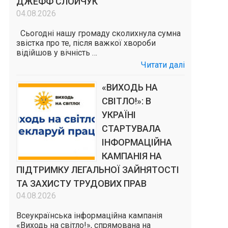
ДЖЕФФ СЛОЙЧУК
04.08.2026
Сьогодні нашу громаду сколихнула сумна
звістка про те, після важкої хвороби
відійшов у вічність …
Читати далі
«ВИХОДЬ НА
СВІТЛО!»: В
УКРАЇНІ
СТАРТУВАЛА
ІНФОРМАЦІЙНА
КАМПАНІЯ НА
ПІДТРИМКУ ЛЕГАЛЬНОЇ ЗАЙНЯТОСТІ
ТА ЗАХИСТУ ТРУДОВИХ ПРАВ
04.08.2026
Всеукраїнська інформаційна кампанія
«Виходь на світло!», спрямована на