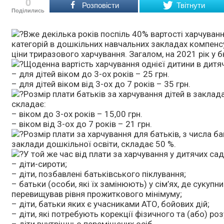
0
Розповісти
Твітнути
Поділились
Вже декілька років поспіль 40% вартості харчування
категорій в дошкільних навчальних закладах компен
ціни триразового харчування. Загалом, на 2021 рік у 
Щоденна вартість харчування однієї дитини в дитя
– для дітей віком до 3-ох років – 25 грн.
– для дітей віком від 3-ох до 7 років – 35 грн.
Розмір плати батьків за харчування дітей в заклад
складає:
– віком до 3-ох років – 15,00 грн.
– віком від 3-ох до 7 років – 21 грн.
Розмір плати за харчування для батьків, з числа ба
заклади дошкільної освіти, складає 50 %.
У той же час від плати за харчування у дитячих сад
– діти-сироти;
– діти, позбавлені батьківського піклування;
– батьки (особи, які їх замінюють) у сім’ях, де сукупн
перевищував рівня прожиткового мінімуму;
– діти, батьки яких є учасниками АТО, бойових дій;
– діти, які потребують корекції фізичного та (або) ро