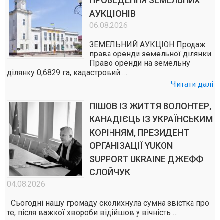
ПРОВЕДЕННЯ ЗЕМЕЛЬНИХ
АУКЦІОНІВ
06.08.2026
ЗЕМЕЛЬНИЙ АУКЦІОН Продаж
права оренди земельної ділянки
Право оренди на земельну
ділянку 0,6829 га, кадастровий …
Читати далі
ПІШОВ ІЗ ЖИТТЯ ВОЛОНТЕР,
КАНАДІЄЦЬ ІЗ УКРАЇНСЬКИМ
КОРІННЯМ, ПРЕЗИДЕНТ
ОРГАНІЗАЦІЇ YUKON
SUPPORT UKRAINE ДЖЕФФ
СЛОЙЧУК
04.08.2026
Сьогодні нашу громаду сколихнула сумна звістка про
те, після важкої хвороби відійшов у вічність …