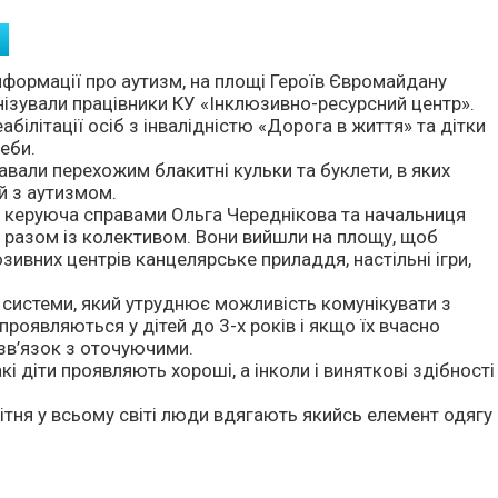
формації про аутизм, на площі Героїв Євромайдану
ізували працівники КУ «Інклюзивно-ресурсний центр».
білітації осіб з інвалідністю «Дорога в життя» та дітки
еби.
вали перехожим блакитні кульки та буклети, в яких
й з аутизмом.
– керуюча справами Ольга Череднікова та начальниця
к разом із колективом. Вони вийшли на площу, щоб
зивних центрів канцелярське приладдя, настільні ігри,
 системи, який утруднює можливість комунікувати з
роявляються у дітей до 3-х років і якщо їх вчасно
зв’язок з оточуючими.
і діти проявляють хороші, а інколи і виняткові здібності
вітня у всьому світі люди вдягають якийсь елемент одягу