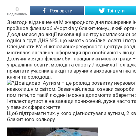
0
Розповісти
Твітнути
Поділились
З нагоди відзначення Міжнародного дня поширення ін
пройшов флешмоб «Чортків у блакитному», який орган
Доєдналися до акції вихованці центру комплексної реа
однієї з груп ДНЗ №5, що мають особливі освітні потр
Спеціалісти КУ «Інклюзивно-ресурсного центру» розда
містилася загальна інформація про особливість люде
Долучилися до флешмобу і працівники міської ради 
управління освіти, молоді та спорту Людмила Поліщу
привітати учасників акції та вручили вихованцям інклю
книги та солодощі.
Довідково: Аутизм – це розлад розвитку нервової
навколишнім світом. Зазвичай, перші ознаки хвороби п
помітити, то такій людині можна допомогти зберегти 
Інтелект аутистів не завжди понижений, дуже часто так
у певних сферах життя.
Щоб підтримати тих, у кого діагностували аутизм, 2 к
блакитного кольору.