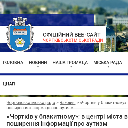
ОФІЦІЙНИЙ ВЕБ-САЙТ
ЧОРТКІВСЬКОЇ МІСЬКОЇ РАДИ
ГОЛОВНА
НОВИНИ
НАША ГРОМАДА
МІСЬКА РАДА
ЦНАП
Чортківська міська рада
>
Важливі
>
«Чортків у блакитному»
поширення інформації про аутизм
«Чортків у блакитному»: в центрі міст
поширення інформації про аутизм