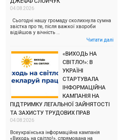
ДЖЕФФ СЛОЙЧУК
04.08.2026
Сьогодні нашу громаду сколихнула сумна
звістка про те, після важкої хвороби
відійшов у вічність …
Читати далі
«ВИХОДЬ НА
СВІТЛО!»: В
УКРАЇНІ
СТАРТУВАЛА
ІНФОРМАЦІЙНА
КАМПАНІЯ НА
ПІДТРИМКУ ЛЕГАЛЬНОЇ ЗАЙНЯТОСТІ
ТА ЗАХИСТУ ТРУДОВИХ ПРАВ
04.08.2026
Всеукраїнська інформаційна кампанія
«Виходь на світло!», спрямована на