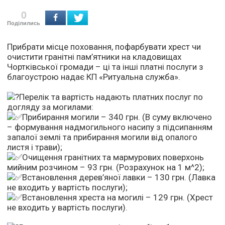
0
Поділились
Прибрати місце поховання, пофарбувати хрест чи
очистити гранітні пам’ятники на кладовищах
Чортківської громади – ці та інші платні послуги з
благоустрою надає КП «Ритуальна служба».
Перелік та вартість надають платних послуг по
догляду за могилами:
Прибирання могили – 340 грн. (В суму включено
– формування надмогильного насипу з підсипанням
запалої землі та прибирання могили від опалого
листя і трави);
Очищення гранітних та мармурових поверхонь
мийним розчином – 93 грн. (Розрахунок на 1 м^2);
Встановлення дерев’яної лавки – 130 грн. (Лавка
не входить у вартість послуги);
Встановлення хреста на могилі – 129 грн. (Хрест
не входить у вартість послуги).