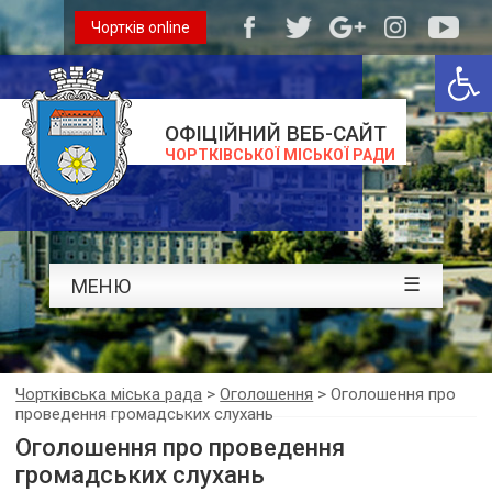
Чортків online
Відкри
ОФІЦІЙНИЙ ВЕБ-САЙТ
ЧОРТКІВСЬКОЇ МІСЬКОЇ РАДИ
☰
МЕНЮ
Чортківська міська рада
>
Оголошення
>
Оголошення про
проведення громадських слухань
Оголошення про проведення
громадських слухань