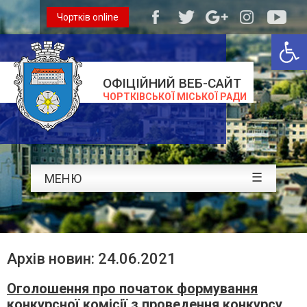
Чортків online
Відкри
ОФІЦІЙНИЙ ВЕБ-САЙТ
ЧОРТКІВСЬКОЇ МІСЬКОЇ РАДИ
☰
МЕНЮ
Архів новин: 24.06.2021
Оголошення про початок формування
конкурсної комісії з проведення конкурсу