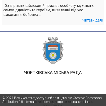
За вірність військовій присязі, особисту мужність,
самовідданість та героїзм, виявленні під час
виконання бойових …
Читати далі
ЧОРТКІВСЬКА МІСЬКА РАДА
© 2021 Весь контент доступний за ліцензією Creative Commons
Attribution 4.0 International license, якщо не зазначено інше.
Контакти: