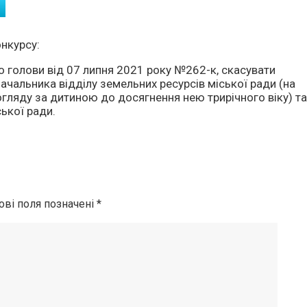
нкурсу:
 голови від 07 липня 2021 року №262-к, скасувати
чальника відділу земельних ресурсів міської ради (на
огляду за дитиною до досягнення нею трирічного віку) т
ської ради.
ові поля позначені
*