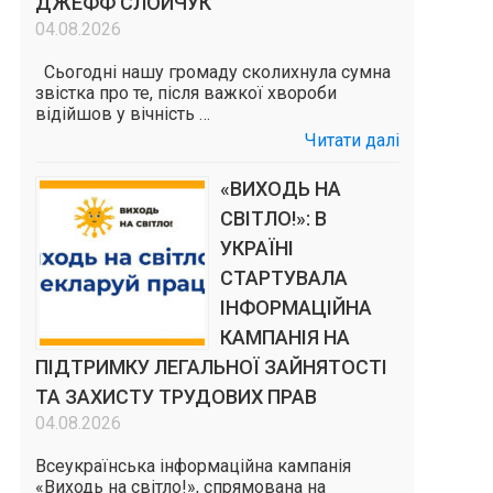
ДЖЕФФ СЛОЙЧУК
04.08.2026
Сьогодні нашу громаду сколихнула сумна
звістка про те, після важкої хвороби
відійшов у вічність …
Читати далі
«ВИХОДЬ НА
СВІТЛО!»: В
УКРАЇНІ
СТАРТУВАЛА
ІНФОРМАЦІЙНА
КАМПАНІЯ НА
ПІДТРИМКУ ЛЕГАЛЬНОЇ ЗАЙНЯТОСТІ
ТА ЗАХИСТУ ТРУДОВИХ ПРАВ
04.08.2026
Всеукраїнська інформаційна кампанія
«Виходь на світло!», спрямована на