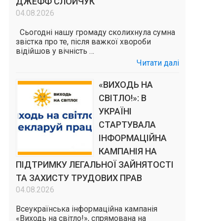
ДЖЕФФ СЛОЙЧУК
04.08.2026
Сьогодні нашу громаду сколихнула сумна
звістка про те, після важкої хвороби
відійшов у вічність …
Читати далі
«ВИХОДЬ НА
СВІТЛО!»: В
УКРАЇНІ
СТАРТУВАЛА
ІНФОРМАЦІЙНА
КАМПАНІЯ НА
ПІДТРИМКУ ЛЕГАЛЬНОЇ ЗАЙНЯТОСТІ
ТА ЗАХИСТУ ТРУДОВИХ ПРАВ
04.08.2026
Всеукраїнська інформаційна кампанія
«Виходь на світло!», спрямована на