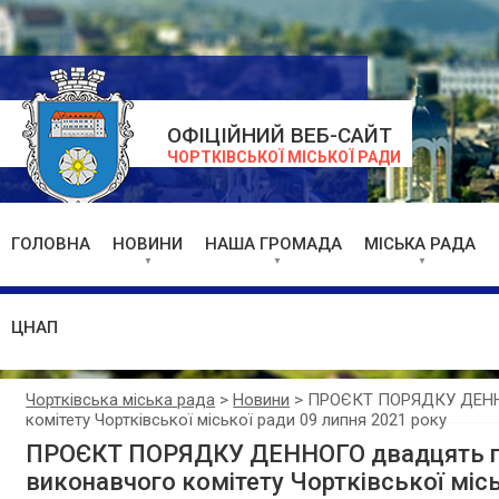
ОФІЦІЙНИЙ ВЕБ-САЙТ
ЧОРТКІВСЬКОЇ МІСЬКОЇ РАДИ
ГОЛОВНА
НОВИНИ
НАША ГРОМАДА
МІСЬКА РАДА
ЦНАП
Чортківська міська рада
>
Новини
>
ПРОЄКТ ПОРЯДКУ ДЕННОГ
комітету Чортківської міської ради 09 липня 2021 року
ПРОЄКТ ПОРЯДКУ ДЕННОГО двадцять п’я
виконавчого комітету Чортківської місь