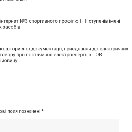
нтернат №3 спортивного профілю І-ІІІ ступенів імені
 засобів.
кошторисної документації, приєднання до електричних
говору про постачання електроенергії з ТОВ
ійовичу
ові поля позначені
*