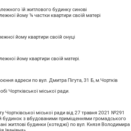
алежного їй житлового будинку синові
лежної йому ¼ частки квартири своїй матері
ежної йому квартири своїй онуці
ежної йому квартири своїй матері.
ння адреси по вул. Дмитра Пігута, 31 Б, м.Чортків
обі Чортківської міської ради.
ту Чортківської міської ради від 27 травня 2021 №291
ий будинок з вбудованими приміщеннями громадського
ані житлові будинки (котеджі) по вул. Князя Володимира
я Іванівна».