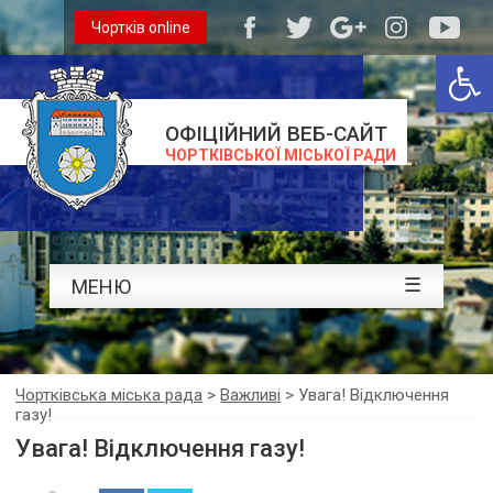
Чортків online
Відкри
ОФІЦІЙНИЙ ВЕБ-САЙТ
ЧОРТКІВСЬКОЇ МІСЬКОЇ РАДИ
☰
МЕНЮ
Чортківська міська рада
>
Важливі
>
Увага! Відключення
газу!
Увага! Відключення газу!