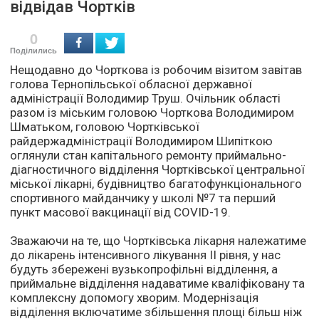
відвідав Чортків
0
Поділились
Нещодавно до Чорткова із робочим візитом завітав
голова Тернопільської обласної державної
адміністрації Володимир Труш. Очільник області
разом із міським головою Чорткова Володимиром
Шматьком, головою Чортківської
райдержадміністрації Володимиром Шипіткою
оглянули стан капітального ремонту приймально-
діагностичного відділення Чортківської центральної
міської лікарні, будівництво багатофункціонального
спортивного майданчику у школі №7 та перший
пункт масової вакцинації від COVID-19.
Зважаючи на те, що Чортківська лікарня належатиме
до лікарень інтенсивного лікування ІІ рівня, у нас
будуть збережені вузькопрофільні відділення, а
приймальне відділення надаватиме кваліфіковану та
комплексну допомогу хворим. Модернізація
відділення включатиме збільшення площі більш ніж