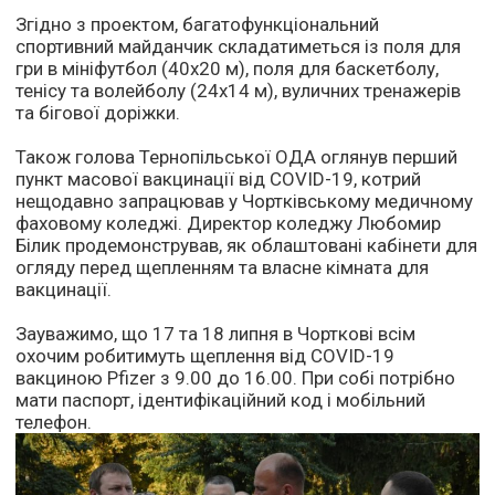
Згідно з проектом, багатофункціональний
спортивний майданчик складатиметься із поля для
гри в мініфутбол (40х20 м), поля для баскетболу,
тенісу та волейболу (24х14 м), вуличних тренажерів
та бігової доріжки.
Також голова Тернопільської ОДА оглянув перший
пункт масової вакцинації від COVID-19, котрий
нещодавно запрацював у Чортківському медичному
фаховому коледжі. Директор коледжу Любомир
Білик продемонстрував, як облаштовані кабінети для
огляду перед щепленням та власне кімната для
вакцинації.
Зауважимо, що 17 та 18 липня в Чорткові всім
охочим робитимуть щеплення від COVID-19
вакциною Pfizer з 9.00 до 16.00. При собі потрібно
мати паспорт, ідентифікаційний код і мобільний
телефон.